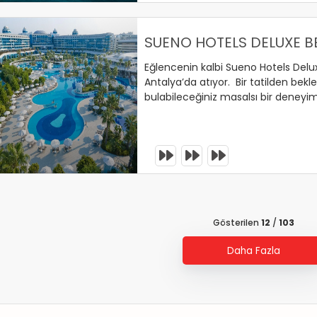
erinizi Ayırtın !
SUENO HOTELS DELUXE B
Eğlencenin kalbi Sueno Hotels Delux
Antalya’da atıyor. Bir tatilden bekle
bulabileceğiniz masalsı bir deneyi
şey dahil konseptiyle hizmet veriyor
aktivitelerle tatilinizi dolu dolu ge
gezileriniz için de oldukça uygun bi
erinizi Ayırtın !
Gösterilen
12
/
103
Daha Fazla