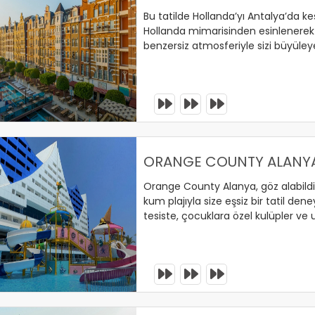
Bu tatilde Hollanda’yı Antalya’da ke
Hollanda mimarisinden esinlenere
benzersiz atmosferiyle sizi büyüley
andıran bu eşsiz tesiste, hayalinizdek
Kemer’de hem tarzıyla hem de mim
bekliyor!
erinizi Ayırtın !
ORANGE COUNTY ALANY
Orange County Alanya, göz alabild
kum plajıyla size eşsiz bir tatil dene
tesiste, çocuklara özel kulüpler ve
geçirebilirsiniz. Çocuk dostu konsep
aktivitelerle hem siz hem de aileniz
erinizi Ayırtın !