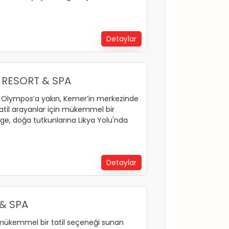
nset, hayallerinizdeki tatili gerçeğe
Detaylar
 RESORT & SPA
ve Olympos’a yakın, Kemer’in merkezinde
tatil arayanlar için mükemmel bir
ölge, doğa tutkunlarına Likya Yolu'nda
rları sunuyor. Dağ, orman ve denizin
 çıkarın. Eğlence severler ise Kemer’in
sayesinde dolu dolu bir tatil
Detaylar
& SPA
n mükemmel bir tatil seçeneği sunan