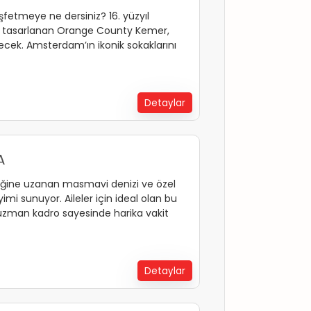
şfetmeye ne dersiniz? 16. yüzyıl
k tasarlanan Orange County Kemer,
ecek. Amsterdam’ın ikonik sokaklarını
i tatilin keyfini çıkaracaksınız.
arisiyle bambaşka bir deneyim sizi
Detaylar
A
iğine uzanan masmavi denizi ve özel
yimi sunuyor. Aileler için ideal olan bu
 uzman kadro sayesinde harika vakit
tiyle minikler için düzenlenen çeşitli
 keyif dolu anlar yaşayacaksınız.
Detaylar