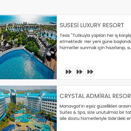
SUSESİ LUXURY RESORT
Tesis "Tutkuyla yapılan her iş karşılı
etmektedir. Her yeni güne başlandı
hizmetler sunmak için hazırlanıp, su
etmesi için çalışılmaktadır.
erinizi Ayırtın !
CRYSTAL ADMİRAL RESORT
Manavgat’ın eşsiz güzellikleri arası
Suites & Spa, size unutulmaz bir tat
aile dostu hizmetleriyle Side’deki en
berrak suları ve geniş imkanlarıyla tat