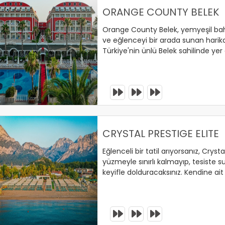
ORANGE COUNTY BELEK
Orange County Belek, yemyeşil bah
ve eğlenceyi bir arada sunan harika
Türkiye'nin ünlü Belek sahilinde yer a
düşünerek en yüksek standartlarda
erinizi Ayırtın !
CRYSTAL PRESTIGE ELITE
Eğlenceli bir tatil arıyorsanız, Cryst
yüzmeyle sınırlı kalmayıp, tesiste su
keyifle dolduracaksınız. Kendine ait
heyecan dolu etkinliklerle eğlence
bir tatil deneyimine hazır olun!