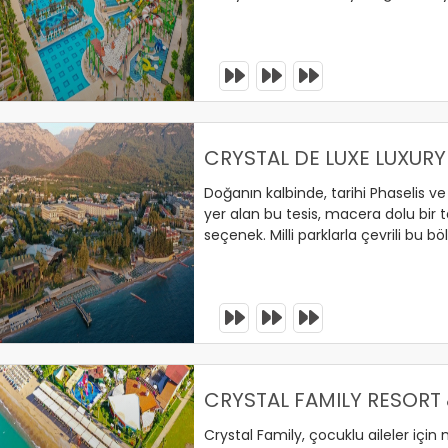
eğlencenin tadını çıkarın. Crystal Su
dönüştürüyor!
erinizi Ayırtın !
CRYSTAL DE LUXE LUXURY
Doğanın kalbinde, tarihi Phaselis 
yer alan bu tesis, macera dolu bir 
seçenek. Milli parklarla çevrili bu b
unutulmaz yürüyüşler ve bisiklet tu
buluştuğu bu noktada keşfin keyfini
ünlü gece kulüplerine olan yakınlık 
yaşayacaklar!
erinizi Ayırtın !
CRYSTAL FAMILY RESORT 
Crystal Family, çocuklu aileler içi