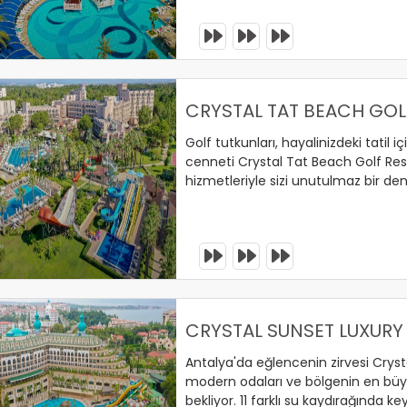
erinizi Ayırtın !
CRYSTAL TAT BEACH GOL
Golf tutkunları, hayalinizdeki tatil i
cenneti Crystal Tat Beach Golf Res
hizmetleriyle sizi unutulmaz bir den
sahasına sadece 800 metre uzaklıkta
vazgeçilmezi olurken, günün yorg
fırsatı sunuyor.
erinizi Ayırtın !
CRYSTAL SUNSET LUXURY
Antalya'da eğlencenin zirvesi Cryst
modern odaları ve bölgenin en büyük
bekliyor. 11 farklı su kaydırağında ke