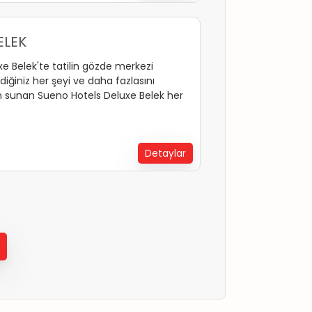
ELEK
e Belek'te tatilin gözde merkezi
diğiniz her şeyi ve daha fazlasını
m sunan Sueno Hotels Deluxe Belek her
. Animasyonlar, konserler ve çeşitli
çireceğiniz tesiste aynı zamanda iş
r alternatif sunuyor.
Detaylar