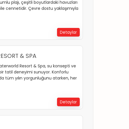
kumlu plajı, çeşitli boyutlardaki havuzları
ile cennetidir. Çevre dostu yaklaşımıyla
 ve Mavi Bayrak ödüllerine sahip olan
ity Selection tarafından da
ıyla misafirlerine konforlu bir tatil
Detaylar
ESORT & SPA
aterworld Resort & Spa, su konsepti ve
ir tatil deneyimi sunuyor. Konforlu
da tüm yılın yorgunluğunu atarken, her
rle dolu dolu vakit geçireceksiniz.
için sizi Crystal Waterworld’de bekliyor!
Detaylar