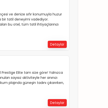
çesi ve denize sıfır konumuyla huzur
 bir tatil deneyimi vadediyor.
lan bu otel, tüm tatil ihtiyaçlarınızı
 hizmet veriyor.
Detaylar
al Prestige Elite tam size göre! Yalnızca
nulan sayısız aktiviteyle her anınızı
 kum plajında güneşin tadını çıkarırken,
yi doruklarda yaşayacaksınız. Unutulmaz
Detaylar