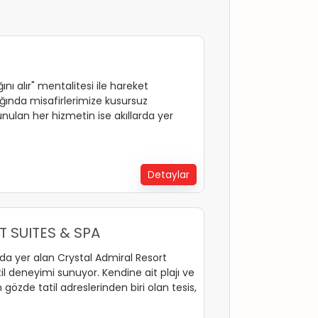
ğını alır" mentalitesi ile hareket
ğında misafirlerimize kusursuz
nulan her hizmetin ise akıllarda yer
Detaylar
 SUITES & SPA
nda yer alan Crystal Admiral Resort
il deneyimi sunuyor. Kendine ait plajı ve
 gözde tatil adreslerinden biri olan tesis,
ilinizi rüya gibi kılacak.