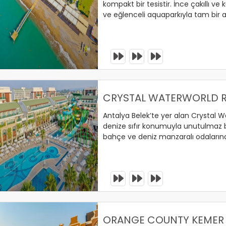
kompakt bir tesistir. İnce çakıllı ve 
ve eğlenceli aquaparkıyla tam bir a
Yeşil Yıldız, Green Key, Beyaz Yıldız
tesis, 2014'te Zoover ve HdCh Qual
ödüllendirilmiştir. Toplamda 380 odas
deneyimi sunmaktadır.
erinizi Ayırtın !
CRYSTAL WATERWORLD R
Antalya Belek’te yer alan Crystal W
denize sıfır konumuyla unutulmaz b
bahçe ve deniz manzaralı odaların
yaşa hitap eden eğlenceli aktivitele
Ailenizle keyifli ve huzurlu bir tatil 
erinizi Ayırtın !
ORANGE COUNTY KEMER