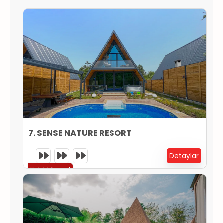
ER
METLERİMİZ
7. SENSE NATURE RESORT
Detaylar
Yerinizi Ayırtın !