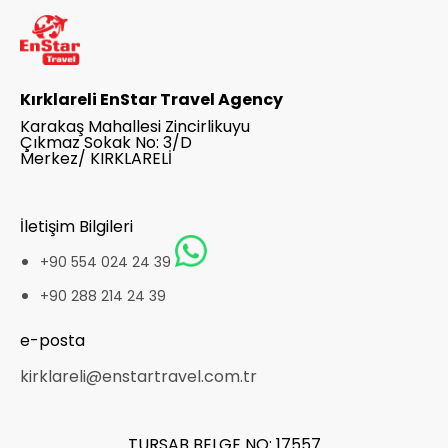
Kırklareli EnStar Travel Agency
Karakaş Mahallesi Zincirlikuyu
Çıkmaz Sokak No: 3/D
Merkez/ KIRKLARELİ
İletişim Bilgileri
+90 554 024 24 39
+90 288 214 24 39
e-posta
kirklareli@enstartravel.com.tr
TURSAB BELGE NO: 17557