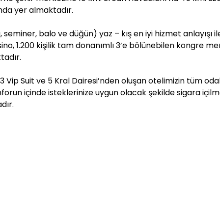
numda yer almaktadır.
 seminer, balo ve düğün) yaz – kış en iyi hizmet anlayışı il
o, 1.200 kişilik tam donanımlı 3’e bölünebilen kongre mer
tadır.
3 Vip Suit ve 5 Kral Dairesi’nden oluşan otelimizin tüm odal
nforun içinde isteklerinize uygun olacak şekilde sigara içil
dır.