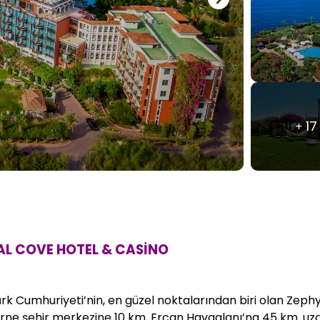
17
AL COVE HOTEL & CASİNO
rk Cumhuriyeti’nin, en güzel noktalarından biri olan Zeph
irne şehir merkezine 10 km. Ercan Havaalanı’na 45 km. uza