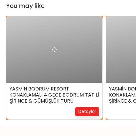
You may like
₺
39.999,00
6 Gün4 Gece
5 Gün3 Ge
YASMİN BODRUM RESORT
YASMİN BO
KONAKLAMALI 4 GECE BODRUM TATİLİ
KONAKLAMA
Yerinizi Ayırtın !
Yerinizi Ayırtın 
ŞİRİNCE & GÜMÜŞLÜK TURU
ŞİRİNCE &
Detaylar