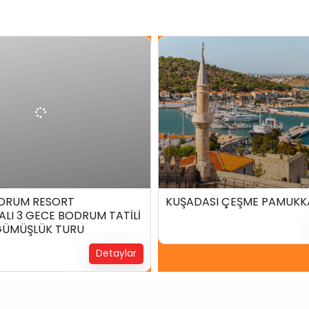
₺
33.499,00
₺
10.999,
ce
2 Gün2 Gece
DRUM RESORT
KUŞADASI ÇEŞME PAMUKK
LI 3 GECE BODRUM TATİLİ
!
Yerinizi Ayırtın !
 GÜMÜŞLÜK TURU
Detaylar