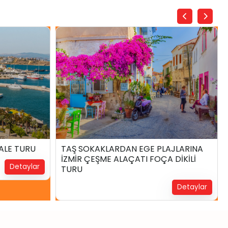
00
₺
7.399,00
2 Gün2 Gece
ALE TURU
TAŞ SOKAKLARDAN EGE PLAJLARINA
İZMİR ÇEŞME ALAÇATI FOÇA DİKİLİ
Yerinizi Ayırtın !
Detaylar
TURU
Detaylar