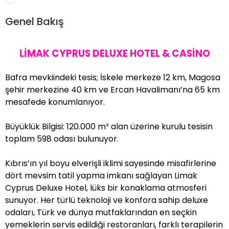
ER
Genel Bakış
METLERİMİZ
LİMAK CYPRUS DELUXE HOTEL & CASİNO
Bafra mevkiindeki tesis; İskele merkeze 12 km, Magosa
şehir merkezine 40 km ve Ercan Havalimanı’na 65 km
mesafede konumlanıyor.
Büyüklük Bilgisi: 120.000 m² alan üzerine kurulu tesisin
toplam 598 odası bulunuyor.
Kıbrıs’ın yıl boyu elverişli iklimi sayesinde misafirlerine
dört mevsim tatil yapma imkanı sağlayan Limak
Cyprus Deluxe Hotel, lüks bir konaklama atmosferi
sunuyor. Her türlü teknoloji ve konfora sahip deluxe
odaları, Türk ve dünya mutfaklarından en seçkin
yemeklerin servis edildiği restoranları, farklı terapilerin