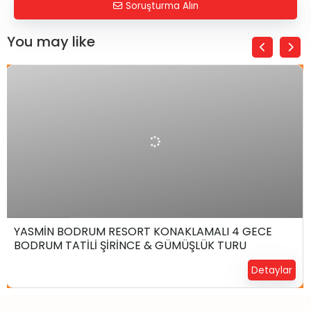
Soruşturma Alın
You may like
₺
39.999,00
6 Gün4 Gece
YASMİN BODRUM RESORT KONAKLAMALI 4 GECE
BODRUM TATİLİ ŞİRİNCE & GÜMÜŞLÜK TURU
Yerinizi Ayırtın !
Detaylar