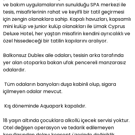
ve bakım uygulamalarının sunulduğu SPA merkezi ile
tesis, misafirlerinin rahat ve keyifli bir tatil geçirmesi
için zengin olanaklara sahip. Kapalı havuzları, kapsamlı
mini kulüp ve junior kulüp olanakları ile Limak Cyprus
Deluxe Hotel, her yaştan misafirin kendini ayrıcalıklı ve
özel hissedeceği bir tatilin kapılarını aralıyor.
Balkonsuz Dublex aile odaları, tesisin arka tarafında
yer alan otoparka bakan ufak pencereli manzarasız
odalardır.
Tüm odaların banyoları duşa kabinli olup, sigara
içilmeyen odalar mevcut.
Kış döneminde Aquapark kapalıdır.
18 yaşın altında çocuklara alkollü içecek servisi yoktur.
Otel değişen operasyon ve tedarik edilemeyen
koşullarından dolayı konsept üzerinde değişiklik