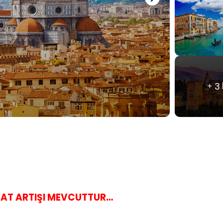
3
YAT ARTIŞI MEVCUTT
UR…