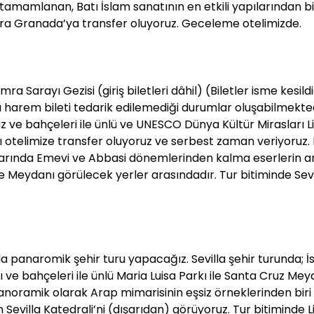
tamamlanan, Batı İslam sanatının en etkili yapılarından bi
ra Granada’ya transfer oluyoruz. Geceleme otelimizde.
 Sarayı Gezisi (giriş biletleri dâhil) (Biletler isme kesildi
harem bileti tedarik edilemediği durumlar oluşabilmektedi
 ve bahçeleri ile ünlü ve UNESCO Dünya Kültür Mirasları L
sı otelimize transfer oluyoruz ve serbest zaman veriyoruz
arında Emevi ve Abbasi dönemlerinden kalma eserlerin a
 Meydanı görülecek yerler arasındadır. Tur bitiminde Sevi
la panaromik şehir turu yapacağız. Sevilla şehir turunda; 
ı ve bahçeleri ile ünlü Maria Luisa Parkı ile Santa Cruz Mey
anoramik olarak Arap mimarisinin eşsiz örneklerinden biri
 Sevilla Katedrali’ni (dışarıdan) görüyoruz. Tur bitiminde 