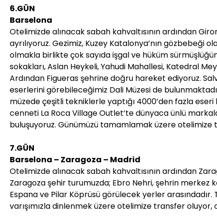
6.GÜN
Barselona
Otelimizde alınacak sabah kahvaltısının ardından Girona &
ayrılıyoruz. Gezimiz, Kuzey Katalonya’nın gözbebeği ola
olmakla birlikte çok sayıda işgal ve hüküm sürmüşlüğün b
sokakları, Aslan Heykeli, Yahudi Mahallesi, Katedral Meyd
Ardından Figueras şehrine doğru hareket ediyoruz. Sal
eserlerini görebileceğimiz Dali Müzesi de bulunmaktadı
müzede çeşitli tekniklerle yaptığı 4000’den fazla eseri 
cenneti La Roca Village Outlet’te dünyaca ünlü markalar
buluşuyoruz. Günümüzü tamamlamak üzere otelimize tr
7.GÜN
Barselona – Zaragoza – Madrid
Otelimizde alınacak sabah kahvaltısının ardından Zarag
Zaragoza şehir turumuzda; Ebro Nehri, şehrin merkez kate
Espana ve Pilar Köprüsü görülecek yerler arasındadır.
varışımızla dinlenmek üzere otelimize transfer oluyor,