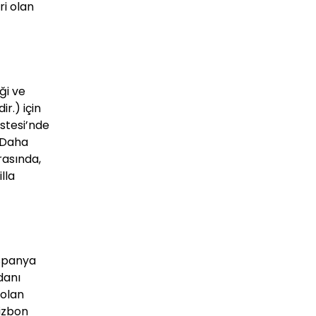
ri olan
ği ve
r.) için
istesi’nde
. Daha
rasında,
lla
İspanya
danı
 olan
Lizbon