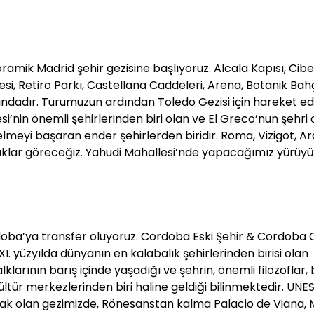
amik Madrid şehir gezisine başlıyoruz. Alcala Kapısı, Cibe
, Retiro Parkı, Castellana Caddeleri, Arena, Botanik Bahç
ndadır. Turumuzun ardından Toledo Gezisi için hareket ed
i’nin önemli şehirlerinden biri olan ve El Greco’nun şehri 
meyi başaran ender şehirlerden biridir. Roma, Vizigot, Ara
okaklar göreceğiz. Yahudi Mahallesi’nde yapacağımız yürüy
oba’ya transfer oluyoruz. Cordoba Eski Şehir & Cordoba Ca
e XI. yüzyılda dünyanın en kalabalık şehirlerinden birisi olan
rının barış içinde yaşadığı ve şehrin, önemli filozoflar, 
 kültür merkezlerinden biri haline geldiği bilinmektedir. U
acak olan gezimizde, Rönesanstan kalma Palacio de Viana, 