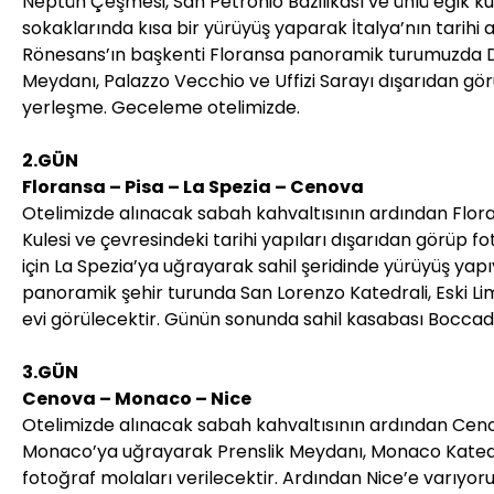
Neptün Çeşmesi, San Petronio Bazilikası ve ünlü eğik kul
sokaklarında kısa bir yürüyüş yaparak İtalya’nın tarihi
Rönesans’ın başkenti Floransa panoramik turumuzda D
Meydanı, Palazzo Vecchio ve Uffizi Sarayı dışarıdan g
yerleşme. Geceleme otelimizde.
2.GÜN
Floransa – Pisa – La Spezia – Cenova
Otelimizde alınacak sabah kahvaltısının ardından Flora
Kulesi ve çevresindeki tarihi yapıları dışarıdan görüp f
için La Spezia’ya uğrayarak sahil şeridinde yürüyüş 
panoramik şehir turunda San Lorenzo Katedrali, Eski Lim
evi görülecektir. Günün sonunda sahil kasabası Bocc
3.GÜN
Cenova – Monaco – Nice
Otelimizde alınacak sabah kahvaltısının ardından Cenova
Monaco’ya uğrayarak Prenslik Meydanı, Monaco Katedr
fotoğraf molaları verilecektir. Ardından Nice’e varıyo