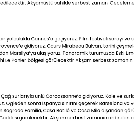
eşfedilecektir. Akşamüstü sahilde serbest zaman. Gecelem
r yolculukla Cannes’a geçiyoruz. Film festivali sarayı ve s
ovence’e gidiyoruz. Cours Mirabeau Bulvarı, tarihi çeşmel
dan Marsilya’ya ulaşıyoruz. Panoramik turumuzda Eski Lim
ihi Le Panier bölgesi görülecektir Akşam serbest zamanın
Çağ surlarıyla ünlü Carcassonne’a gidiyoruz. Kale ve surl
z. Öğleden sonra İspanya sınırını geçerek Barselona’ya v
 Sagrada Familia, Casa Batlló ve Casa Mila dışarıdan gör
 Caddesi görülecektir. Akşam serbest zamanın ardından o