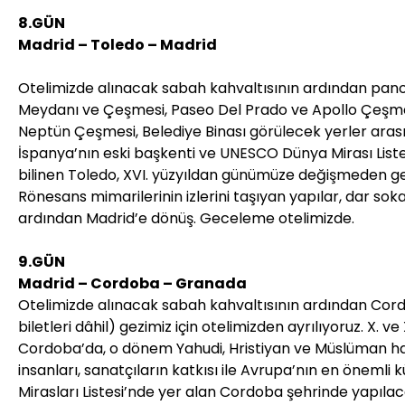
8.GÜN
Madrid – Toledo – Madrid
Otelimizde alınacak sabah kahvaltısının ardından panor
Meydanı ve Çeşmesi, Paseo Del Prado ve Apollo Çeşmesi
Neptün Çeşmesi, Belediye Binası görülecek yerler arası
İspanya’nın eski başkenti ve UNESCO Dünya Mirası Listes
bilinen Toledo, XVI. yüzyıldan günümüze değişmeden gel
Rönesans mimarilerinin izlerini taşıyan yapılar, dar s
ardından Madrid’e dönüş. Geceleme otelimizde.
9.GÜN
Madrid – Cordoba – Granada
Otelimizde alınacak sabah kahvaltısının ardından Cord
biletleri dâhil) gezimiz için otelimizden ayrılıyoruz. X. v
Cordoba’da, o dönem Yahudi, Hristiyan ve Müslüman halkla
insanları, sanatçıların katkısı ile Avrupa’nın en önemli
Mirasları Listesi’nde yer alan Cordoba şehrinde yapıl