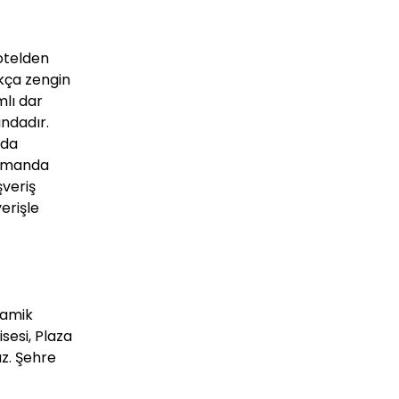
 otelden
ukça zengin
mlı dar
ındadır.
nda
zamanda
şveriş
erişle
ramik
sesi, Plaza
z. Şehre