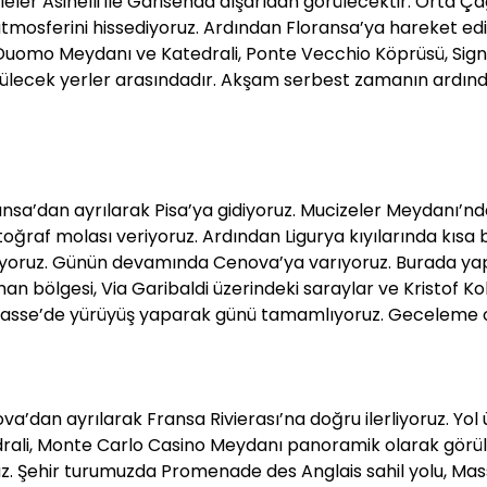
eler Asinelli ile Garisenda dışarıdan görülecektir. Orta Ç
 atmosferini hissediyoruz. Ardından Floransa’ya hareket edi
uomo Meydanı ve Katedrali, Ponte Vecchio Köprüsü, Sign
örülecek yerler arasındadır. Akşam serbest zamanın ardın
nsa’dan ayrılarak Pisa’ya gidiyoruz. Mucizeler Meydanı’nd
otoğraf molası veriyoruz. Ardından Ligurya kıyılarında kısa 
yapıyoruz. Günün devamında Cenova’ya varıyoruz. Burada y
an bölgesi, Via Garibaldi üzerindeki saraylar ve Kristof K
adasse’de yürüyüş yaparak günü tamamlıyoruz. Geceleme o
’dan ayrılarak Fransa Rivierası’na doğru ilerliyoruz. Yol
ali, Monte Carlo Casino Meydanı panoramik olarak görü
ruz. Şehir turumuzda Promenade des Anglais sahil yolu, Ma