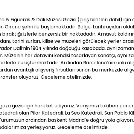
 Figueras & Dali Müzesi Gezisi (giriş biletleri dâhil) için
n Girona şehri ile başlamaktadır. Bölge, tarihi açıdan old
ıraktığı izlerle benzersiz bir noktadadır. Arnavut kaldırı
anı, tarihi surları, kilise ve müzeleri görülecek yerler aras
vador Dali’nin 1904 yılında doğduğu kasabada, aynı zama
r. Müzenin her detayını kendisi tasarlayan sanatçı, aynı 
bizlerle buluşturmaktadır. Ardından Barselona’nın ünlü alı
dan avantajlı alışveriş fırsatları sunan bu merkezde alışv
ansfer oluyoruz. Geceleme otelimizde.
oza gezisi için hareket ediyoruz. Varışımızı takiben pano
drali olan Pilar Katedrali, La Seo Katedrali, San Pablo Kili
 Turumuzun ardından başkent Madrid’e doğru yola çıkıyoru
 odalarımıza yerleşiyoruz. Geceleme otelimizde.