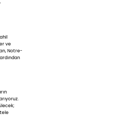
e
ahil
er ve
an, Notre-
 ardından
arın
arıyoruz.
ülecek;
tele