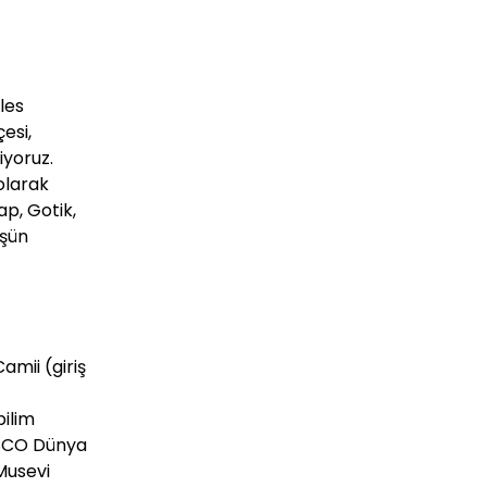
les
esi,
iyoruz.
olarak
p, Gotik,
üşün
mii (giriş
bilim
NESCO Dünya
Musevi