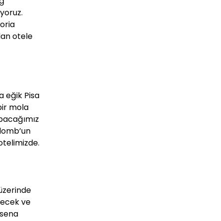
ağ
yoruz.
oria
dan otele
a eğik Pisa
bir mola
apacağımız
olomb’un
telimizde.
 üzerinde
lecek ve
ssena