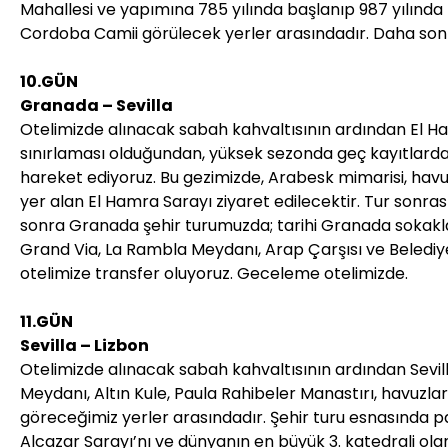
Mahallesi ve yapımına 785 yılında başlanıp 987 yılında 
Cordoba Camii görülecek yerler arasındadır. Daha son
10.GÜN
Granada – Sevilla
Otelimizde alınacak sabah kahvaltısının ardından El Hamra
sınırlaması olduğundan, yüksek sezonda geç kayıtlarda 
hareket ediyoruz. Bu gezimizde, Arabesk mimarisi, havuz
yer alan El Hamra Sarayı ziyaret edilecektir. Tur sonra
sonra Granada şehir turumuzda; tarihi Granada sokakl
Grand Via, La Rambla Meydanı, Arap Çarşısı ve Belediye
otelimize transfer oluyoruz. Geceleme otelimizde.
11.GÜN
Sevilla – Lizbon
Otelimizde alınacak sabah kahvaltısının ardından Sevil
Meydanı, Altın Kule, Paula Rahibeler Manastırı, havuzlar
göreceğimiz yerler arasındadır. Şehir turu esnasında p
Alcazar Sarayı’nı ve dünyanın en büyük 3. katedrali olan