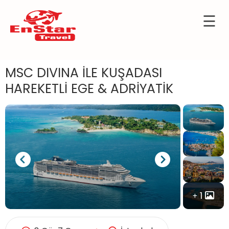
☰
İçeriğe
OTELLER
atla
URTDIŞI
MSC DIVINA İLE KUŞADASI
URLARI
HAREKETLİ EGE & ADRİYATİK
KÜLTÜR
TURLARI
KIBRIS
GEMİ
TURLARI
UÇAK
1
İLETLERİ
KKIMIZDA