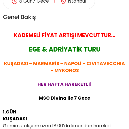
8 Gün7 Gece
İstanbul
ER
METLERİMİZ
Genel Bakış
KADEMELİ FİYAT ARTIŞI MEVCUTT
UR…
EGE & ADRİYATİK TURU
KUŞADASI – MARMARİS – NAPOLİ – CIVITAVECCHIA
– MYKONOS
HER HAFTA HAREKETLİ!
MSC Divina ile 7 Gece
1.GÜN
KUŞADASI
Gemimiz akşam üzeri 18:00’da limandan hareket