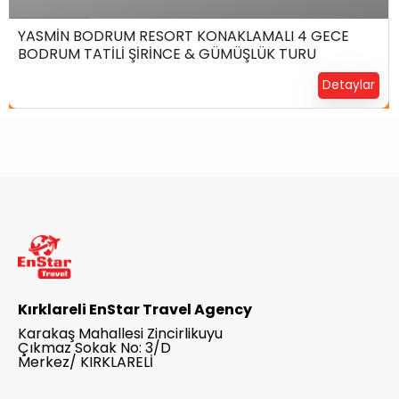
6 Gün4 Gece
YASMİN BODRUM RESORT KONAKLAMALI 4 GECE
BODRUM TATİLİ ŞİRİNCE & GÜMÜŞLÜK TURU
Yerinizi Ayırtın !
Detaylar
Kırklareli EnStar Travel Agency
Karakaş Mahallesi Zincirlikuyu
Çıkmaz Sokak No: 3/D
Merkez/ KIRKLARELİ