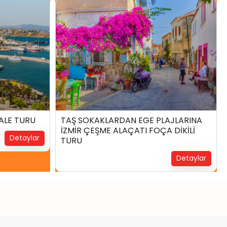
00
₺
7.399,00
2 Gün2 Gece
ALE TURU
TAŞ SOKAKLARDAN EGE PLAJLARINA
İZMİR ÇEŞME ALAÇATI FOÇA DİKİLİ
Yerinizi Ayırtın !
Detaylar
TURU
Detaylar