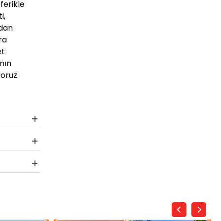
ferikle
i,
ndan
ra
et
nın
oruz.