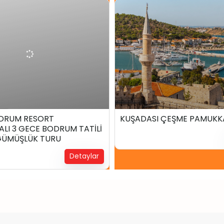
₺
33.499,00
₺
10.999,
ce
2 Gün2 Gece
DRUM RESORT
KUŞADASI ÇEŞME PAMUKK
LI 3 GECE BODRUM TATİLİ
!
Yerinizi Ayırtın !
 GÜMÜŞLÜK TURU
Detaylar