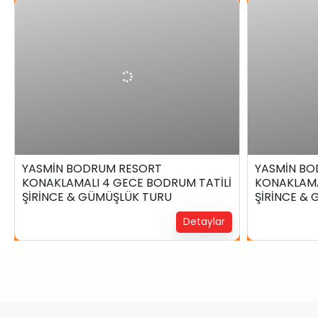
₺
39.999,00
6 Gün4 Gece
5 Gün3 Ge
YASMİN BODRUM RESORT
YASMİN BO
KONAKLAMALI 4 GECE BODRUM TATİLİ
KONAKLAMA
Yerinizi Ayırtın !
Yerinizi Ayırtın 
ŞİRİNCE & GÜMÜŞLÜK TURU
ŞİRİNCE &
Detaylar