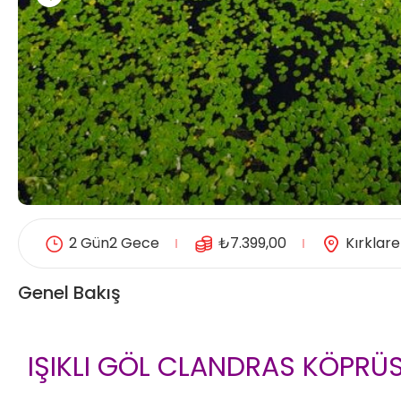
2 Gün2 Gece
₺
7.399,00
Kırklarel
Genel Bakış
IŞIKLI GÖL CLANDRAS KÖPR