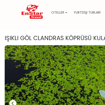
OTELLER
YURTDIŞI TURLARI
İçeriğe
atla
IŞIKLI GÖL CLANDRAS KÖPRÜSÜ K