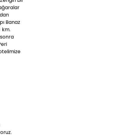
Zengin bir
ağaralar
ndan
apı Banaz
1 km.
 sonra
eri
otelimize
i
oruz.