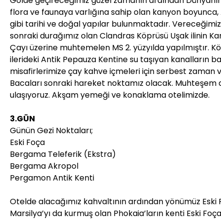
Gölde geçireceğimiz güzel zamanın ardından Dünyanın 
flora ve faunaya varlığına sahip olan kanyon boyunca
gibi tarihi ve doğal yapılar bulunmaktadır. Vereceğim
sonraki durağımız olan Clandras Köprüsü Uşak ilinin Ka
Çayı üzerine muhtemelen MS 2. yüzyılda yapılmıştır. Köp
ilerideki Antik Pepauza Kentine su taşıyan kanalların ba
misafirlerimize çay kahve içmeleri için serbest zaman 
Bacaları sonraki hareket noktamız olacak. Muhteşem d
ulaşıyoruz. Akşam yemeği ve konaklama otelimizde.
3.GÜN
Günün Gezi Noktaları;
Eski Foça
Bergama Teleferik (Ekstra)
Bergama Akropol
Pergamon Antik Kenti
Otelde alacağımız kahvaltının ardından yönümüz Eski 
Marsilya’yı da kurmuş olan Phokaia’ların kenti Eski Foça