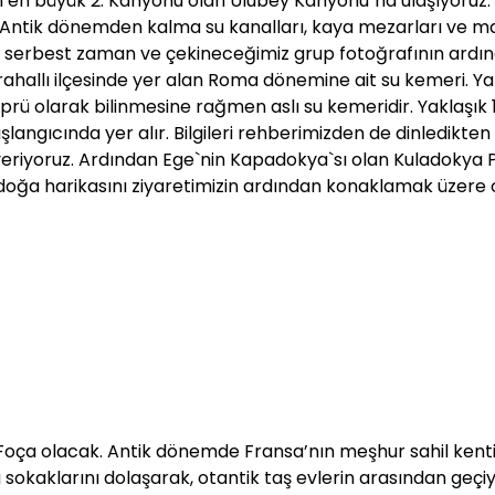
en büyük 2. Kanyonu olan Ulubey Kanyonu`na ulaşıyoruz. 
, Antik dönemden kalma su kanalları, kaya mezarları ve m
iz serbest zaman ve çekineceğimiz grup fotoğrafının ardı
rahallı ilçesinde yer alan Roma dönemine ait su kemeri. Y
rü olarak bilinmesine rağmen aslı su kemeridir. Yaklaşık 
şlangıcında yer alır. Bilgileri rehberimizden de dinledikten
veriyoruz. Ardından Ege`nin Kapadokya`sı olan Kuladokya P
oğa harikasını ziyaretimizin ardından konaklamak üzere 
Foça olacak. Antik dönemde Fransa’nın meşhur sahil kent
 sokaklarını dolaşarak, otantik taş evlerin arasından geçiy