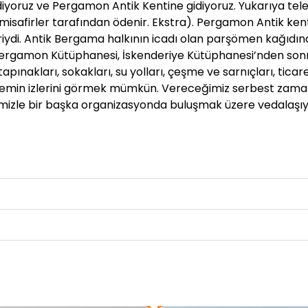
yoruz ve Pergamon Antik Kentine gidiyoruz. Yukarıya tele
isafirler tarafından ödenir. Ekstra). Pergamon Antik kent
riydi. Antik Bergama halkının icadı olan parşömen kağıdı
 Pergamon Kütüphanesi, İskenderiye Kütüphanesi’nden son
nakları, sokakları, su yolları, çeşme ve sarnıçları, ticar
dönemin izlerini görmek mümkün. Vereceğimiz serbest zama
rimizle bir başka organizasyonda buluşmak üzere vedalaşıy