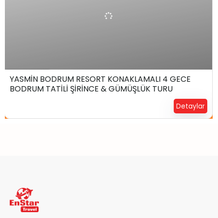
₺
39.999,00
6 Gün4 Gece
YASMİN BODRUM RESORT KONAKLAMALI 4 GECE
BODRUM TATİLİ ŞİRİNCE & GÜMÜŞLÜK TURU
Yerinizi Ayırtın !
Detaylar