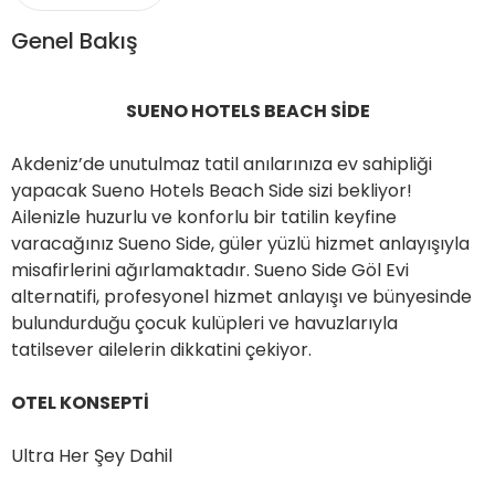
ER
Genel Bakış
METLERİMİZ
S
UENO HOTELS BEACH SİDE
Akdeniz’de unutulmaz tatil anılarınıza ev sahipliği
yapacak Sueno Hotels Beach Side sizi bekliyor!
Ailenizle huzurlu ve konforlu bir tatilin keyfine
varacağınız Sueno Side, güler yüzlü hizmet anlayışıyla
misafirlerini ağırlamaktadır. Sueno Side Göl Evi
alternatifi, profesyonel hizmet anlayışı ve bünyesinde
bulundurduğu çocuk kulüpleri ve havuzlarıyla
tatilsever ailelerin dikkatini çekiyor.
OTEL KONSEPTİ
Ultra Her Şey Dahil