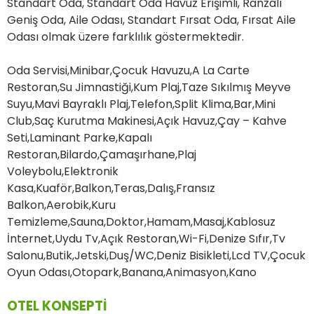
Standart Oda, Standart Oda Havuz Erişimli, Ranzalı
Geniş Oda, Aile Odası, Standart Fırsat Oda, Fırsat Aile
Odası olmak üzere farklılık göstermektedir.
Oda Servisi,Minibar,Çocuk Havuzu,A La Carte
Restoran,Su Jimnastiği,Kum Plaj,Taze Sıkılmış Meyve
Suyu,Mavi Bayraklı Plaj,Telefon,Split Klima,Bar,Mini
Club,Saç Kurutma Makinesi,Açık Havuz,Çay – Kahve
Seti,Laminant Parke,Kapalı
Restoran,Bilardo,Çamaşırhane,Plaj
Voleybolu,Elektronik
Kasa,Kuaför,Balkon,Teras,Dalış,Fransız
Balkon,Aerobik,Kuru
Temizleme,Sauna,Doktor,Hamam,Masaj,Kablosuz
İnternet,Uydu Tv,Açık Restoran,Wi-Fi,Denize Sıfır,Tv
Salonu,Butik,Jetski,Duş/WC,Deniz Bisikleti,Lcd TV,Çocuk
Oyun Odası,Otopark,Banana,Animasyon,Kano
OTEL KONSEPTİ