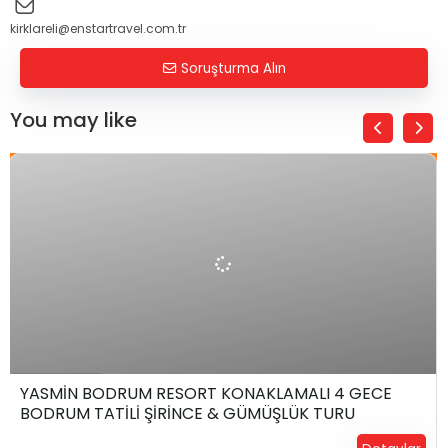
kirklareli@enstartravel.com.tr
Soruşturma Alın
You may like
₺
39.999,00
6 Gün4 Gece
YASMİN BODRUM RESORT KONAKLAMALI 4 GECE
BODRUM TATİLİ ŞİRİNCE & GÜMÜŞLÜK TURU
Yerinizi Ayırtın !