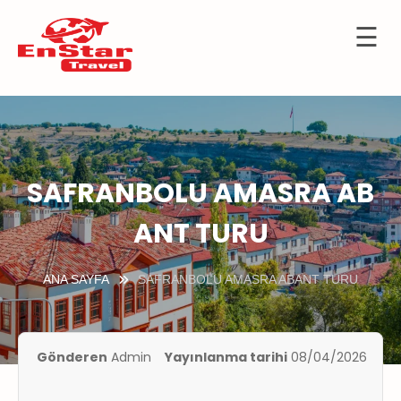
☰
İçeriğe
OTELLER
atla
URTDIŞI
URLARI
KÜLTÜR
SAFRANBOLU AMASRA AB
TURLARI
ANT TURU
KIBRIS
GEMİ
ANA SAYFA
SAFRANBOLU AMASRA ABANT TURU
TURLARI
UÇAK
İLETLERİ
Gönderen
Admin
Yayınlanma tarihi
08/04/2026
KKIMIZDA