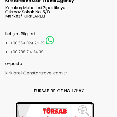
Kırklareli EnStar Travel Agency
Karakaş Mahallesi Zincirlikuyu
Çıkmaz Sokak No: 3/D
Merkez/ KIRKLARELİ
İletişim Bilgileri
+90 554 024 24 39
+90 288 214 24 39
e-posta
kirklareli@enstartravel.com.tr
TURSAB BELGE NO: 17557