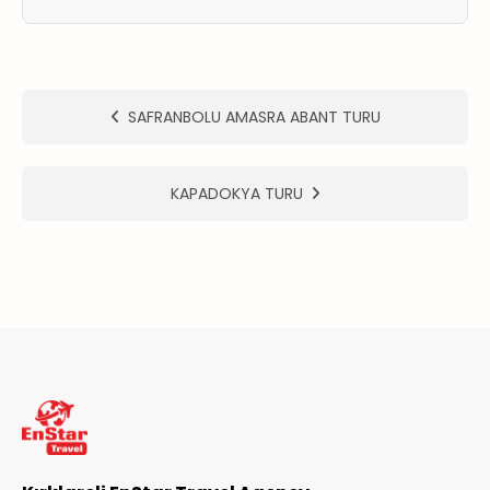
ER
METLERİMİZ
SAFRANBOLU AMASRA ABANT TURU
KAPADOKYA TURU