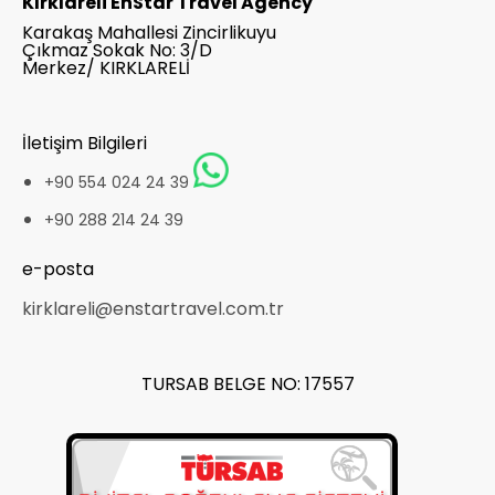
Kırklareli EnStar Travel Agency
Karakaş Mahallesi Zincirlikuyu
Çıkmaz Sokak No: 3/D
Merkez/ KIRKLARELİ
İletişim Bilgileri
+90 554 024 24 39
+90 288 214 24 39
e-posta
kirklareli@enstartravel.com.tr
TURSAB BELGE NO: 17557