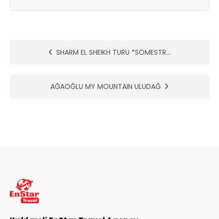
ER
METLERİMİZ
SHARM EL SHEIKH TURU *SÖMESTR…
AĞAOĞLU MY MOUNTAIN ULUDAĞ