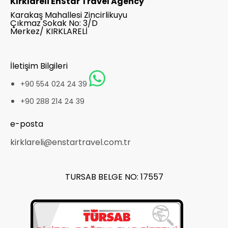
Kırklareli EnStar Travel Agency
Karakaş Mahallesi Zincirlikuyu
Çıkmaz Sokak No: 3/D
Merkez/ KIRKLARELİ
İletişim Bilgileri
+90 554 024 24 39
+90 288 214 24 39
e-posta
kirklareli@enstartravel.com.tr
TURSAB BELGE NO: 17557