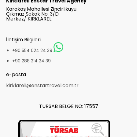
Kırklareli EnStar Travel Agency
Karakaş Mahallesi Zincirlikuyu
Çıkmaz Sokak No: 3/D
Merkez/ KIRKLARELİ
İletişim Bilgileri
+90 554 024 24 39
+90 288 214 24 39
e-posta
kirklareli@enstartravel.com.tr
TURSAB BELGE NO: 17557