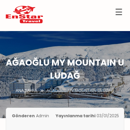
☰
İçeriğe
OTELLER
atla
URTDIŞI
URLARI
KÜLTÜR
AĞAOĞLU MY MOUNTAIN U
TURLARI
LUDAĞ
KIBRIS
GEMİ
ANA SAYFA
AĞAOĞLU MY MOUNTAIN ULUDAĞ
TURLARI
UÇAK
İLETLERİ
Gönderen
Admin
Yayınlanma tarihi
03/01/2025
KKIMIZDA