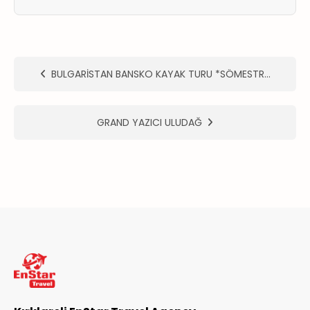
ER
METLERİMİZ
BULGARİSTAN BANSKO KAYAK TURU *SÖMESTR…
GRAND YAZICI ULUDAĞ