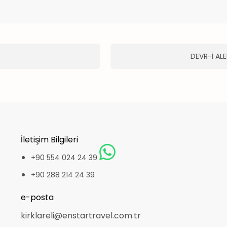
DEVR-İ AL
İletişim Bilgileri
+90 554 024 24 39
+90 288 214 24 39
e-posta
kirklareli@enstartravel.com.tr