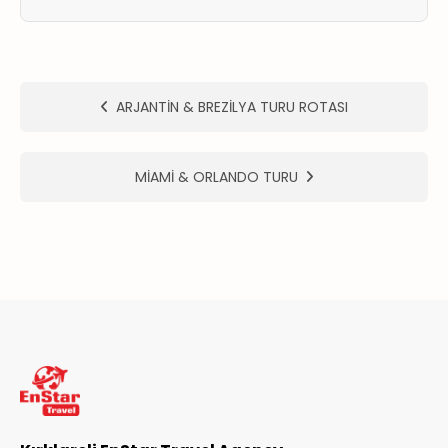
ER
METLERİMİZ
ARJANTİN & BREZİLYA TURU ROTASI
MİAMİ & ORLANDO TURU