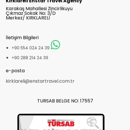
Kırklareli EnStar Travel Agency
Karakaş Mahallesi Zincirlikuyu
Çıkmaz Sokak No: 3/D
Merkez/ KIRKLARELİ
İletişim Bilgileri
+90 554 024 24 39
+90 288 214 24 39
e-posta
kirklareli@enstartravel.com.tr
TURSAB BELGE NO: 17557