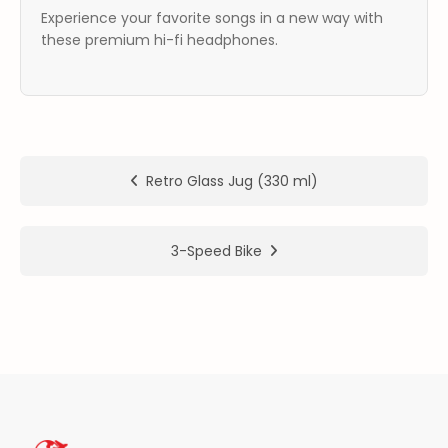
Experience your favorite songs in a new way with
ER
these premium hi-fi headphones.
METLERİMİZ
Retro Glass Jug (330 ml)
3-Speed Bike