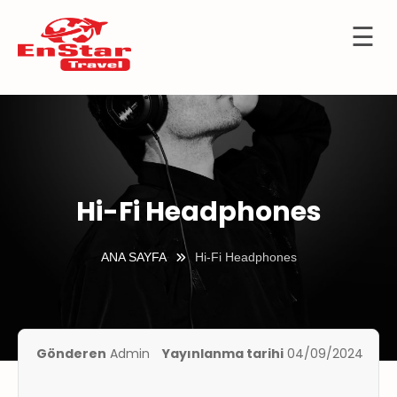
☰
İçeriğe
OTELLER
atla
URTDIŞI
URLARI
KÜLTÜR
TURLARI
Hi-Fi Headphones
KIBRIS
ANA SAYFA
Hi-Fi Headphones
GEMİ
TURLARI
UÇAK
İLETLERİ
Gönderen
Admin
Yayınlanma tarihi
04/09/2024
KKIMIZDA