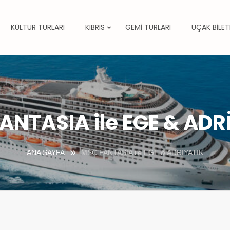
KÜLTÜR TURLARI
KIBRIS
GEMİ TURLARI
UÇAK BİLET
ANTASIA ile EGE & ADR
ANA SAYFA
MSC FANTASIA ile EGE & ADRİYATİK