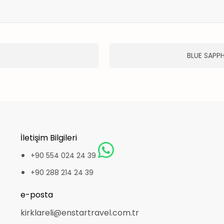
BLUE SAPPH
İletişim Bilgileri
+90 554 024 24 39
+90 288 214 24 39
e-posta
kirklareli@enstartravel.com.tr