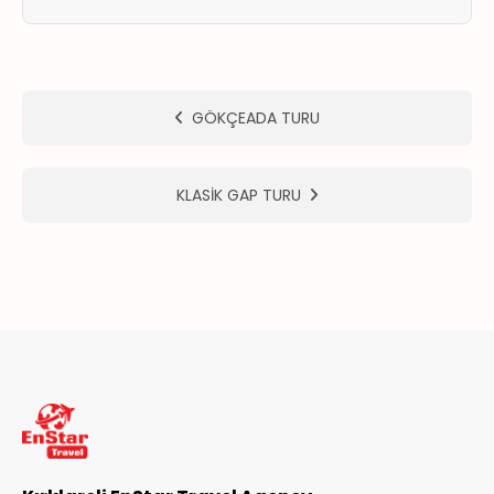
ER
METLERİMİZ
GÖKÇEADA TURU
KLASİK GAP TURU