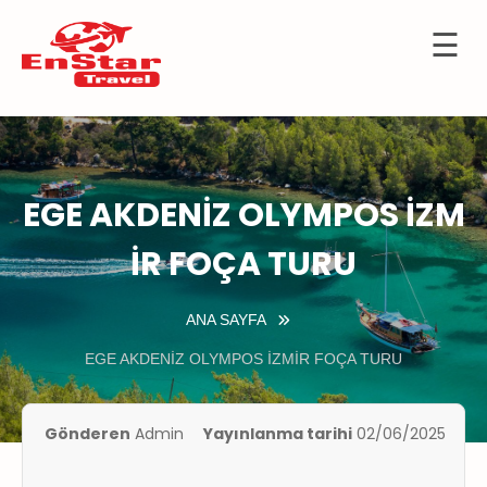
☰
İçeriğe
OTELLER
atla
URTDIŞI
URLARI
EGE AKDENİZ OLYMPOS İZM
KÜLTÜR
TURLARI
İR FOÇA TURU
KIBRIS
ANA SAYFA
GEMİ
TURLARI
EGE AKDENİZ OLYMPOS İZMİR FOÇA TURU
UÇAK
İLETLERİ
Gönderen
Admin
Yayınlanma tarihi
02/06/2025
KKIMIZDA