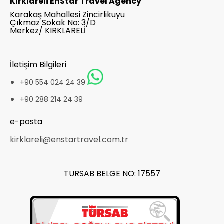
Kırklareli EnStar Travel Agency
Karakaş Mahallesi Zincirlikuyu
Çıkmaz Sokak No: 3/D
Merkez/ KIRKLARELİ
İletişim Bilgileri
+90 554 024 24 39
+90 288 214 24 39
e-posta
kirklareli@enstartravel.com.tr
TURSAB BELGE NO: 17557