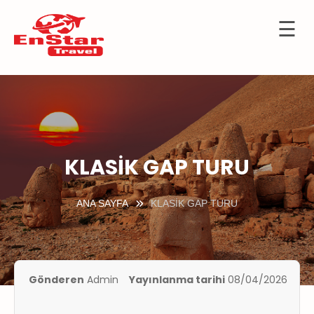
☰
İçeriğe
OTELLER
atla
URTDIŞI
URLARI
KÜLTÜR
TURLARI
KLASİK GAP TURU
KIBRIS
ANA SAYFA
KLASİK GAP TURU
GEMİ
TURLARI
UÇAK
İLETLERİ
Gönderen
Admin
Yayınlanma tarihi
08/04/2026
KKIMIZDA