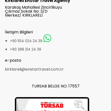
Kırklareli EnStar Travel Agency
Karakaş Mahallesi Zincirlikuyu
Çıkmaz Sokak No: 3/D
Merkez/ KIRKLARELİ
İletişim Bilgileri
+90 554 024 24 39
+90 288 214 24 39
e-posta
kirklareli@enstartravel.com.tr
TURSAB BELGE NO: 17557