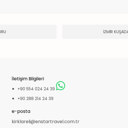
URU
İZMİR KUŞAD
İletişim Bilgileri
+90 554 024 24 39
+90 288 214 24 39
e-posta
kirklareli@enstartravel.com.tr