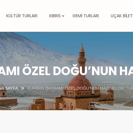
KÜLTÜR TURLARI
KIBRIS
GEMİ TURLARI
UÇAK BİLET
MI ÖZEL DOĞU’NUN HA
NA SAYFA
KURBAN BAYRAMI ÖZEL DOĞU’NUN HAZİNELERİ TU