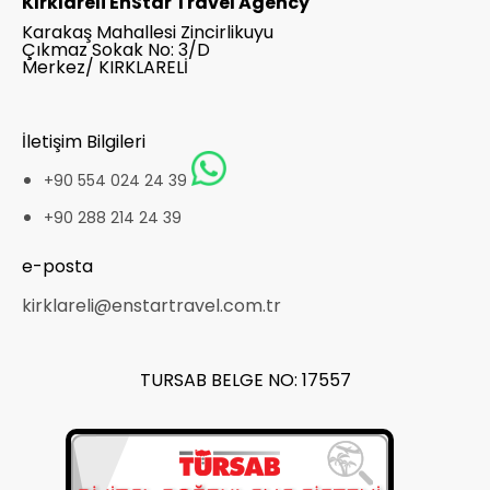
Kırklareli EnStar Travel Agency
Karakaş Mahallesi Zincirlikuyu
Çıkmaz Sokak No: 3/D
Merkez/ KIRKLARELİ
İletişim Bilgileri
+90 554 024 24 39
+90 288 214 24 39
e-posta
kirklareli@enstartravel.com.tr
TURSAB BELGE NO: 17557