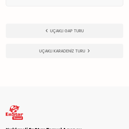
ER
METLERİMİZ
UÇAKLI GAP TURU
UÇAKLI KARADENİZ TURU