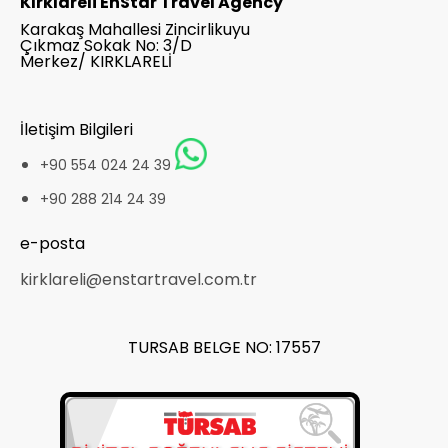
Kırklareli EnStar Travel Agency
Karakaş Mahallesi Zincirlikuyu
Çıkmaz Sokak No: 3/D
Merkez/ KIRKLARELİ
İletişim Bilgileri
+90 554 024 24 39
+90 288 214 24 39
e-posta
kirklareli@enstartravel.com.tr
TURSAB BELGE NO: 17557