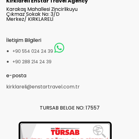
Kırklareli EnStar Travel Agency
Karakaş Mahallesi Zincirlikuyu
Çıkmaz Sokak No: 3/D
Merkez/ KIRKLARELİ
İletişim Bilgileri
+90 554 024 24 39
+90 288 214 24 39
e-posta
kirklareli@enstartravel.com.tr
TURSAB BELGE NO: 17557