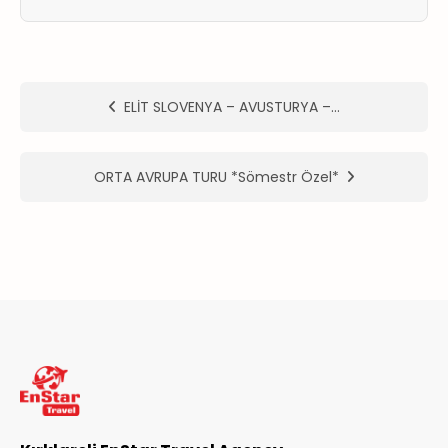
ER
METLERİMİZ
ELİT SLOVENYA – AVUSTURYA –…
ORTA AVRUPA TURU *Sömestr Özel*