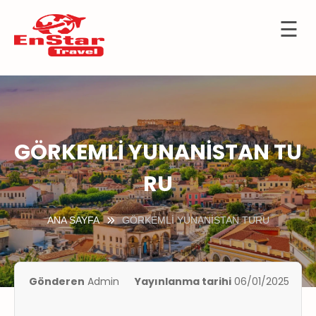
☰
İçeriğe
OTELLER
atla
URTDIŞI
URLARI
KÜLTÜR
GÖRKEMLİ YUNANİSTAN TU
TURLARI
RU
KIBRIS
GEMİ
ANA SAYFA
GÖRKEMLİ YUNANİSTAN TURU
TURLARI
UÇAK
İLETLERİ
Gönderen
Admin
Yayınlanma tarihi
06/01/2025
KKIMIZDA