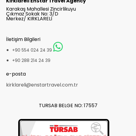
Kırklareli EnStar Travel Agency
Karakaş Mahallesi Zincirlikuyu
Çıkmaz Sokak No: 3/D
Merkez/ KIRKLARELİ
İletişim Bilgileri
+90 554 024 24 39
+90 288 214 24 39
e-posta
kirklareli@enstartravel.com.tr
TURSAB BELGE NO: 17557