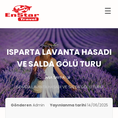
☰
İçeriğe
OTELLER
atla
URTDIŞI
URLARI
ISPARTA LAVANTA HASADI
KÜLTÜR
TURLARI
VE SALDA GÖLÜ TURU
KIBRIS
ANA SAYFA
GEMİ
TURLARI
ISPARTA LAVANTA HASADI VE SALDA GÖLÜ TURU
UÇAK
İLETLERİ
Gönderen
Admin
Yayınlanma tarihi
14/06/2025
KKIMIZDA