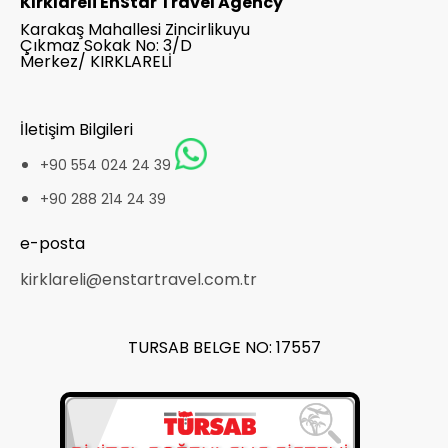
Kırklareli EnStar Travel Agency
Karakaş Mahallesi Zincirlikuyu
Çıkmaz Sokak No: 3/D
Merkez/ KIRKLARELİ
İletişim Bilgileri
+90 554 024 24 39
+90 288 214 24 39
e-posta
kirklareli@enstartravel.com.tr
TURSAB BELGE NO: 17557