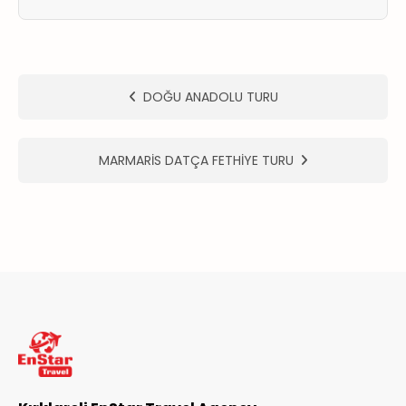
ER
METLERİMİZ
DOĞU ANADOLU TURU
MARMARİS DATÇA FETHİYE TURU