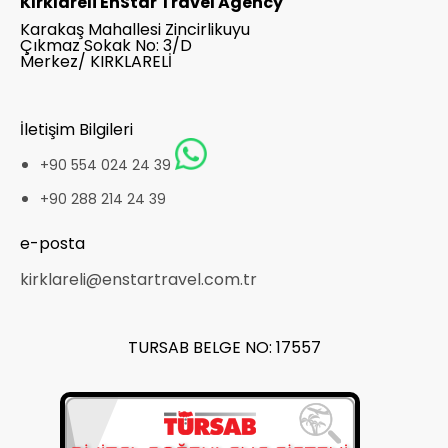
Kırklareli EnStar Travel Agency
Karakaş Mahallesi Zincirlikuyu
Çıkmaz Sokak No: 3/D
Merkez/ KIRKLARELİ
İletişim Bilgileri
+90 554 024 24 39
+90 288 214 24 39
e-posta
kirklareli@enstartravel.com.tr
TURSAB BELGE NO: 17557