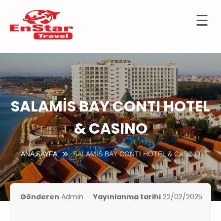
☰
İçeriğe
OTELLER
atla
URTDIŞI
URLARI
KÜLTÜR
SALAMİS BAY CONTI HOTEL
TURLARI
& CASINO
KIBRIS
GEMİ
ANA SAYFA
SALAMİS BAY CONTI HOTEL & CASINO
TURLARI
UÇAK
İLETLERİ
Gönderen
Admin
Yayınlanma tarihi
22/02/2025
KKIMIZDA