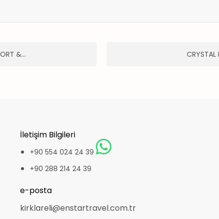
SORT &…
CRYSTAL 
İletişim Bilgileri
+90 554 024 24 39
+90 288 214 24 39
e-posta
kirklareli@enstartravel.com.tr