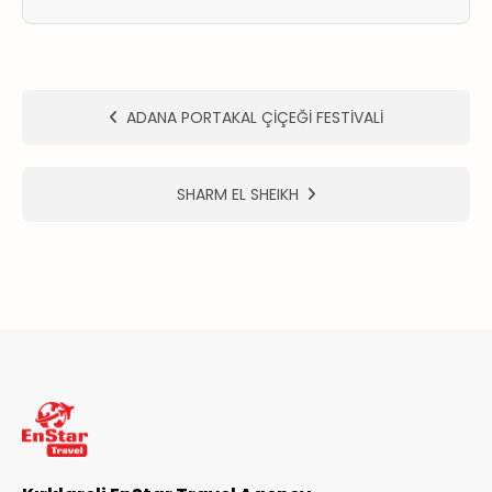
ER
METLERİMİZ
ADANA PORTAKAL ÇİÇEĞİ FESTİVALİ
SHARM EL SHEIKH