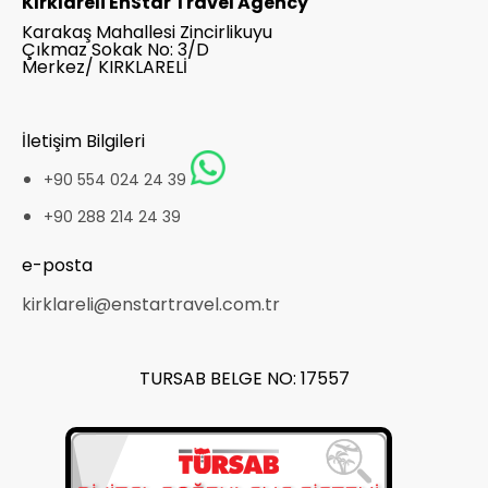
Kırklareli EnStar Travel Agency
Karakaş Mahallesi Zincirlikuyu
Çıkmaz Sokak No: 3/D
Merkez/ KIRKLARELİ
İletişim Bilgileri
+90 554 024 24 39
+90 288 214 24 39
e-posta
kirklareli@enstartravel.com.tr
TURSAB BELGE NO: 17557