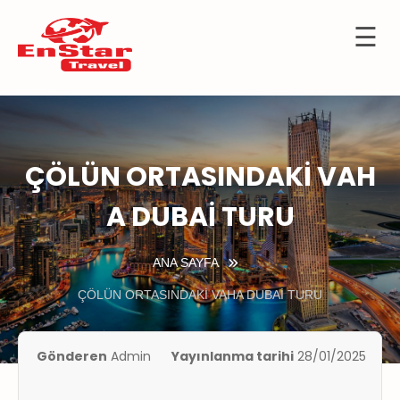
☰
İçeriğe
OTELLER
atla
URTDIŞI
URLARI
ÇÖLÜN ORTASINDAKİ VAH
KÜLTÜR
TURLARI
A DUBAİ TURU
KIBRIS
ANA SAYFA
GEMİ
TURLARI
ÇÖLÜN ORTASINDAKİ VAHA DUBAİ TURU
UÇAK
İLETLERİ
Gönderen
Admin
Yayınlanma tarihi
28/01/2025
KKIMIZDA