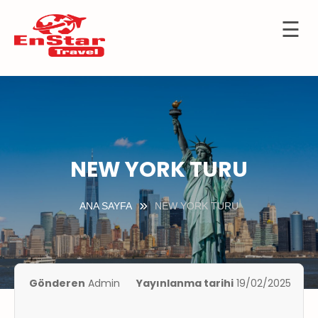
☰
İçeriğe
OTELLER
atla
URTDIŞI
URLARI
KÜLTÜR
TURLARI
NEW YORK TURU
KIBRIS
ANA SAYFA
NEW YORK TURU
GEMİ
TURLARI
UÇAK
İLETLERİ
Gönderen
Admin
Yayınlanma tarihi
19/02/2025
KKIMIZDA