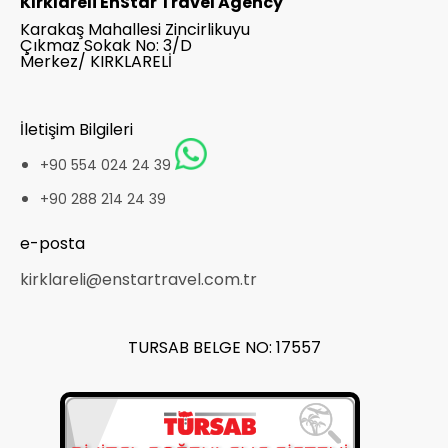
Kırklareli EnStar Travel Agency
Karakaş Mahallesi Zincirlikuyu
Çıkmaz Sokak No: 3/D
Merkez/ KIRKLARELİ
İletişim Bilgileri
+90 554 024 24 39
+90 288 214 24 39
e-posta
kirklareli@enstartravel.com.tr
TURSAB BELGE NO: 17557