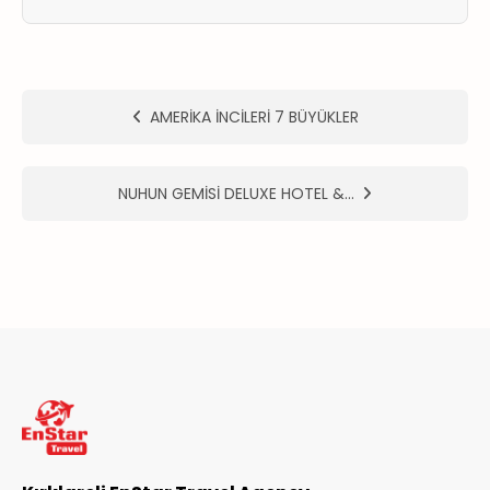
ER
METLERİMİZ
AMERİKA İNCİLERİ 7 BÜYÜKLER
NUHUN GEMİSİ DELUXE HOTEL &…