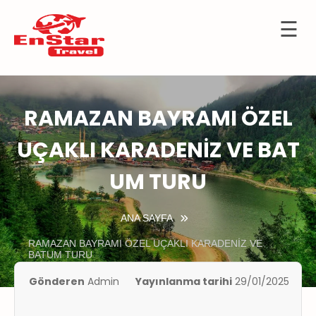
☰
İçeriğe
OTELLER
atla
URTDIŞI
URLARI
RAMAZAN BAYRAMI ÖZEL
KÜLTÜR
UÇAKLI KARADENİZ VE BAT
TURLARI
UM TURU
KIBRIS
GEMİ
ANA SAYFA
TURLARI
RAMAZAN BAYRAMI ÖZEL UÇAKLI KARADENİZ VE
BATUM TURU
UÇAK
İLETLERİ
Gönderen
Admin
Yayınlanma tarihi
29/01/2025
KKIMIZDA