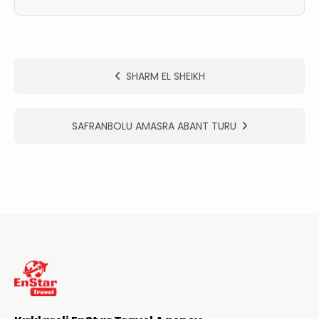
ER
METLERİMİZ
SHARM EL SHEIKH
SAFRANBOLU AMASRA ABANT TURU