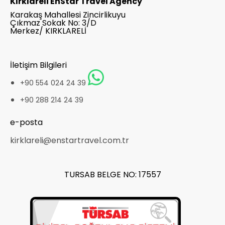
Kırklareli EnStar Travel Agency
Karakaş Mahallesi Zincirlikuyu
Çıkmaz Sokak No: 3/D
Merkez/ KIRKLARELİ
İletişim Bilgileri
+90 554 024 24 39
+90 288 214 24 39
e-posta
kirklareli@enstartravel.com.tr
TURSAB BELGE NO: 17557