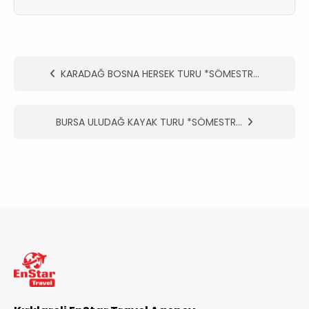
ER
METLERİMİZ
KARADAĞ BOSNA HERSEK TURU *SÖMESTR…
BURSA ULUDAĞ KAYAK TURU *SÖMESTR…