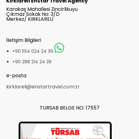
Kırklareli EnStar Travel Agency
Karakaş Mahallesi Zincirlikuyu
Çıkmaz Sokak No: 3/D
Merkez/ KIRKLARELİ
İletişim Bilgileri
+90 554 024 24 39
+90 288 214 24 39
e-posta
kirklareli@enstartravel.com.tr
TURSAB BELGE NO: 17557