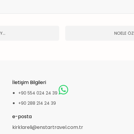
HY…
NOELE ÖZ
İletişim Bilgileri
+90 554 024 24 39
+90 288 214 24 39
e-posta
kirklareli@enstartravel.com.tr