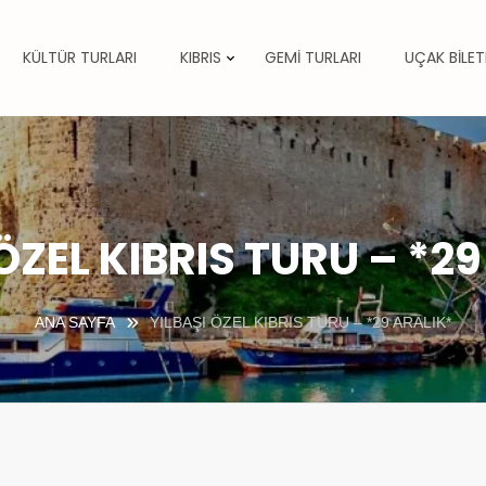
KÜLTÜR TURLARI
KIBRIS
GEMİ TURLARI
UÇAK BİLET
ÖZEL KIBRIS TURU – *2
ANA SAYFA
YILBAŞI ÖZEL KIBRIS TURU – *29 ARALIK*