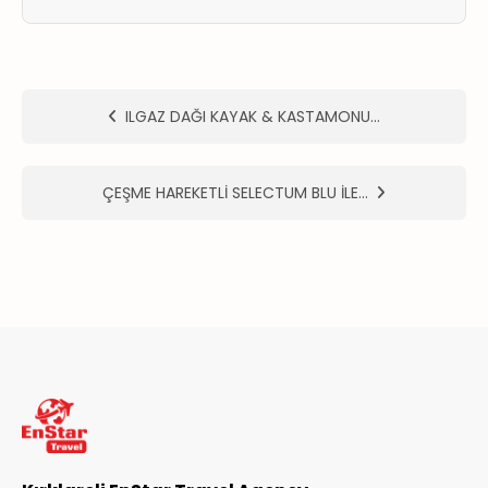
ER
METLERİMİZ
ILGAZ DAĞI KAYAK & KASTAMONU…
ÇEŞME HAREKETLİ SELECTUM BLU İLE…