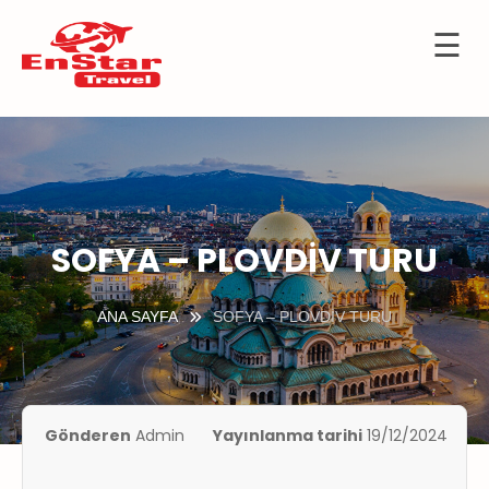
☰
İçeriğe
OTELLER
atla
URTDIŞI
URLARI
KÜLTÜR
TURLARI
SOFYA – PLOVDİV TURU
KIBRIS
ANA SAYFA
SOFYA – PLOVDİV TURU
GEMİ
TURLARI
UÇAK
İLETLERİ
Gönderen
Admin
Yayınlanma tarihi
19/12/2024
KKIMIZDA