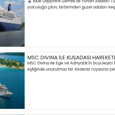
Blue Sapphire Gemisi ile Yunan Adaları T
yolculuğa çıkın, birbirinden güzel adaları 
MSC DIVINA İLE KUŞADASI HAREKETL
MSC Divina ile Ege ve Adriyatik'in büyüleyici
eşliğinde unutulmaz bir Akdeniz rüyasına ye