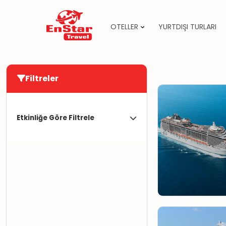
OTELLER
YURTDIŞI TURLARI
İçeriğe
atla
Filtreler
Etkinliğe Göre Filtrele
10 Gün9 Gece
Yerinizi Ayırtın !