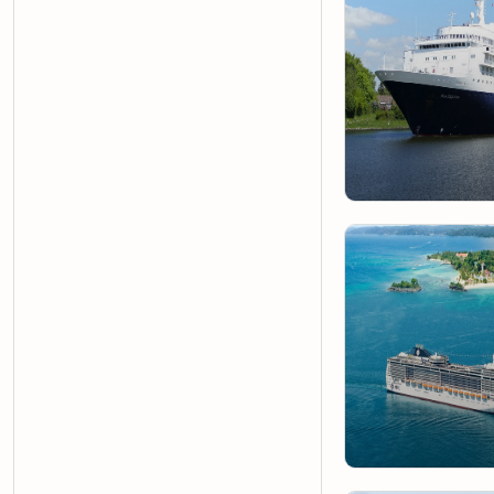
4 Gün3 Gece
Yerinizi Ayırtın !
8 Gün7 Gece