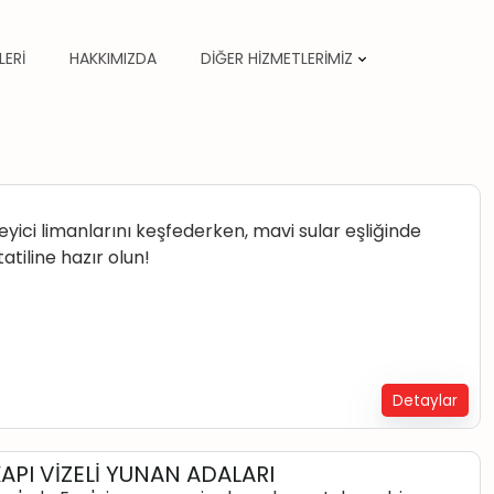
LERİ
HAKKIMIZDA
DİĞER HİZMETLERİMİZ
eyici limanlarını keşfederken, mavi sular eşliğinde
tiline hazır olun!
Detaylar
KAPI VİZELİ YUNAN ADALARI