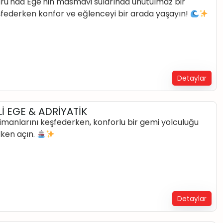
uru'nda Ege'nin masmavi sularında unutulmaz bir
keşfederken konfor ve eğlenceyi bir arada yaşayın!
Detaylar
İ EGE & ADRİYATİK
 limanlarını keşfederken, konforlu bir gemi yolculuğu
lken açın.
Detaylar