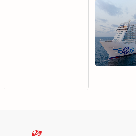
Yerinizi Ayırtın !
8 Gün7 Gece
Yerinizi Ayırtın !