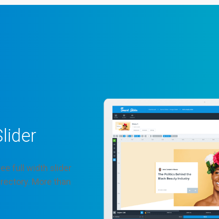
lider
ee full width slider
irectory. More than