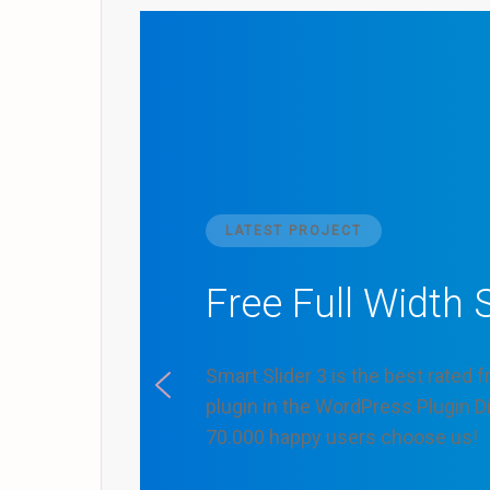
LATEST PROJECT
Free Full Width S
Smart Slider 3 is the best rated fr
plugin in the WordPress Plugin D
70.000 happy users choose us!