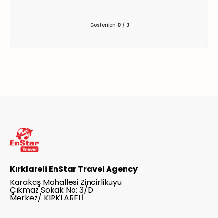
ER
METLERİMİZ
Gösterilen
0
/
0
Kırklareli EnStar Travel Agency
Karakaş Mahallesi Zincirlikuyu
Çıkmaz Sokak No: 3/D
Merkez/ KIRKLARELİ