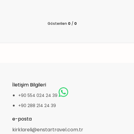
Gösterilen
0
/
0
İletişim Bilgileri
+90 554 024 24 39
+90 288 214 24 39
e-posta
kirklareli@enstartravel.com.tr